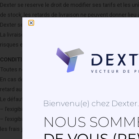
Dexter se reserve le droit de modifier ses tarifs et les 
de stock, les retards de livraison ne peuvent donner lieu
Dexter se reserve le droit de modifier ou changer l’offre
La livraison est effectuée depuis notre siège social pa
risques et périls du destinataire.
CONDITIONS DE RÈGLEMENT:
Toutes nos factures sont payables au comptant. Par con
En cas de non respect de l’échéance, outre tout autre rec
retard au taux de 1,5 % par mois, ainsi que les frais de 
Le défaut de paiement de nos factures à l’échéance fixée
Bienvenu(e) chez Dexter..
– l’exigibilité immédiate de toutes les sommes restant d
NOUS SOMME
– l’exigibilité, à titre de dommages et intérêts et de la
les frais judiciaires éventuels.
DE VOUS (RE