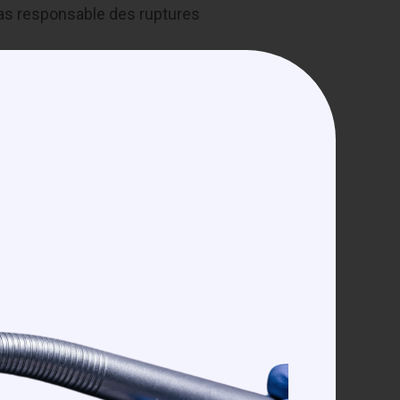
 pas responsable des ruptures
handises voyagent toujours aux
orée des intérêts par jour de
es outre les intérêts légaux et