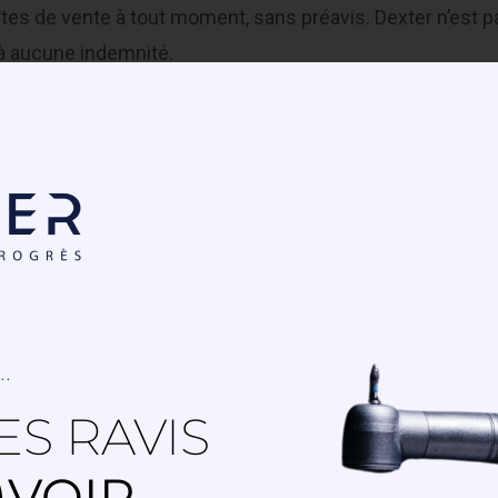
unîtes de vente à tout moment, sans préavis. Dexter n’est
 à aucune indemnité.
 produit sans préavis et a tout moment.
r des transporteurs sélectionnes par nos soins. Les marc
séquent, la Société ne pratique pas d’escompte.
ours dont nous nous réservons le droit, la dette sera maj
recouvrement le cas échéant.
 entraîne:
.
ues, ainsi que la suspension des livraisons en cours.
S RAVIS
 clause pénale, d’une indemnité égale à 15% des sommes du
)VOIR