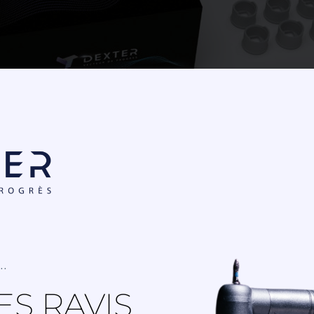
.
vrant
S RAVIS