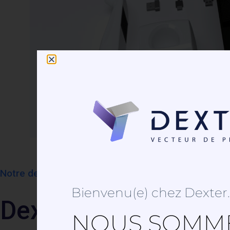
Notre devise est "Vecteur de progrès".
Bienvenu(e) chez Dexter..
Dexter innove en ou
NOUS SOMME