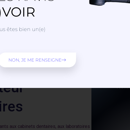
)VOIR
us êtes bien un(e)
NON, JE ME RENSEIGNE
teur
ires
ts aux cabinets dentaires, aux laboratoires