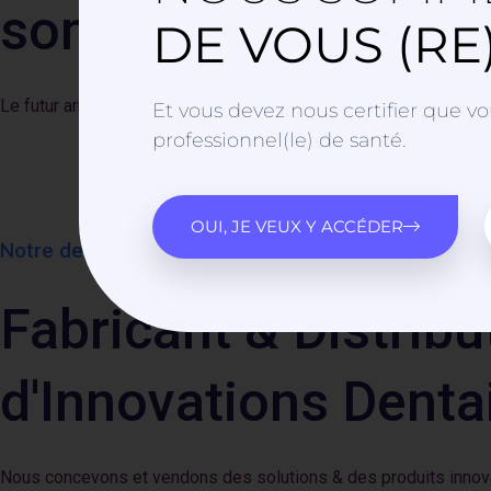
son site marchand !
DE VOUS (RE
Le futur arrive très vite. Découvrez « DextaShop ».
Et vous devez nous certifier que vo
professionnel(le) de santé.
OUI, JE VEUX Y ACCÉDER
Notre devise est "Vecteur de progrès".
Fabricant & Distribu
d'Innovations Denta
Nous concevons et vendons des solutions & des produits innovan