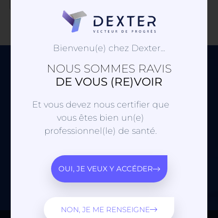
Continue reading
Bienvenu(e) chez Dexter...
NOUS SOMMES RAVIS
Contactez-nous :
DE VOUS (RE)VOIR
Et vous devez nous certifier que
vous êtes bien un(e)
professionnel(le) de santé.
ENVOYER
OUI, JE VEUX Y ACCÉDER
NON, JE ME RENSEIGNE