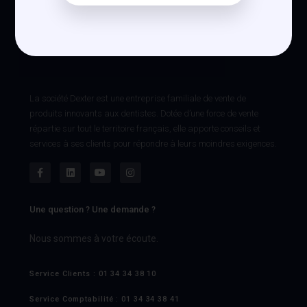
La société Dexter est une entreprise familiale de vente de
produits innovants aux dentistes. Dotée d’une force de vente
répartie sur tout le territoire français, elle apporte conseils et
services à ses clients pour répondre à leurs moindres exigences.
Une question ? Une demande ?
Nous sommes à votre écoute.
Service Clients : 01 34 34 38 10
Service Comptabilité : 01 34 34 38 41