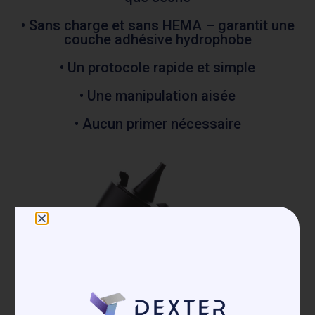
• Sans charge et sans HEMA – garantit une
couche adhésive hydrophobe
• Un protocole rapide et simple
• Une manipulation aisée
• Aucun primer nécessaire