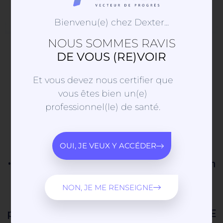
Bienvenu(e) chez Dexter...
NOUS SOMMES RAVIS
Composite : BEAUTIFIL Flow
DE VOUS (RE)VOIR
Plus X : Composite fluide
injectable en 2 viscosités : F00
Et vous devez nous certifier que
(absolument stable) et F03
vous êtes bien un(e)
professionnel(le) de santé.
(fluidité modérée)
• Restaurations de classe I à V, y compris les
surfaces occlusales
OUI, JE VEUX Y ACCÉDER
• Esthétique naturelle grâce à l’effet caméléon
• Manipulation aisée
NON, JE ME RENSEIGNE
• Polissage très fin avec les disques de
polissage Super-Snap / Super-Snap X - TREME