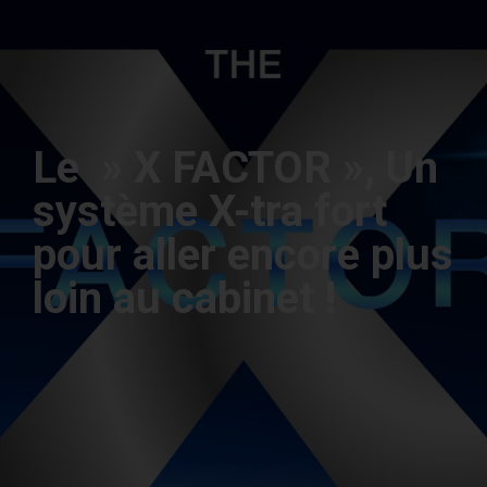
Le » X FACTOR », Un
système X-tra fort
pour aller encore plus
loin au cabinet !